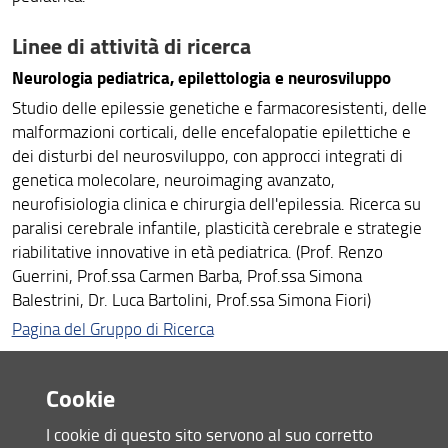
Linee di attività di ricerca
Neurologia pediatrica, epilettologia e neurosviluppo
Studio delle epilessie genetiche e farmacoresistenti, delle
malformazioni corticali, delle encefalopatie epilettiche e
dei disturbi del neurosviluppo, con approcci integrati di
genetica molecolare, neuroimaging avanzato,
neurofisiologia clinica e chirurgia dell'epilessia. Ricerca su
paralisi cerebrale infantile, plasticità cerebrale e strategie
riabilitative innovative in età pediatrica. (Prof. Renzo
Guerrini, Prof.ssa Carmen Barba, Prof.ssa Simona
Balestrini, Dr. Luca Bartolini, Prof.ssa Simona Fiori)
Pagina del Gruppo di Ricerca
Malattie metaboliche ereditarie e screening neonatale
Cookie
Caratterizzazione biochimica e genetico-molecolare degli
errori congeniti del metabolismo, con particolare focus su
I cookie di questo sito servono al suo corretto
malattie da accumulo lisosomiale, acidurie organiche e