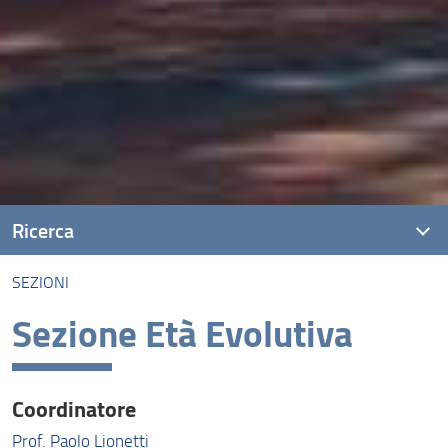
Ricerca
SEZIONI
Contributi alla ricerca
Sezione Età Evolutiva
Laboratori
Sezioni
Coordinatore
Centri
Prof. Paolo Lionetti