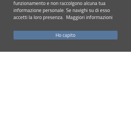
funzionamento e non raccolgono alcuna tua
difetti del ciclo dell'urea; sviluppo di nuove terapie
informazione personale. Se navighi su di esso
farmacologiche (terapia chaperonica, exon-skipping) e
accetti la loro presenza.
Maggiori informazioni
contributo al programma di Screening Neonatale Esteso
per Toscana e Umbria. (Prof.ssa Amelia Morrone)
Ho capito
Gastroenterologia, epatologia e nutrizione pediatrica
Ricerca sulle malattie infiammatorie croniche intestinali
(IBD), malattia celiaca e microbiota intestinale; epatologia
pediatrica, epatiti virali croniche e sviluppo di trattamenti
antivirali in età pediatrica; nutrizione artificiale e
insufficienza intestinale. (Prof. Paolo Lionetti, Prof.
Giuseppe Indolfi)
Chirurgia pediatrica ricostruttiva e rigenerativa
Chirurgia mini-invasiva e neonatale, riabilitazione
intestinale nella sindrome dell'intestino corto; ricerca su
organoidi intestinali, microbioma e medicina di precisione
in ambito chirurgico pediatrico. (Prof. Antonino Morabito,