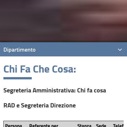
Dipartimento
Chi Fa Che Cosa:
Presentazione
Missione
Segreteria Amministrativa: Chi fa cosa
Visione
Dipartimento di Eccellenza
RAD e Segreteria Direzione
Obiettivi di sviluppo sostenibile (SDG)
Persone
Persona
Referente per
Stanza
Sede
Telefo