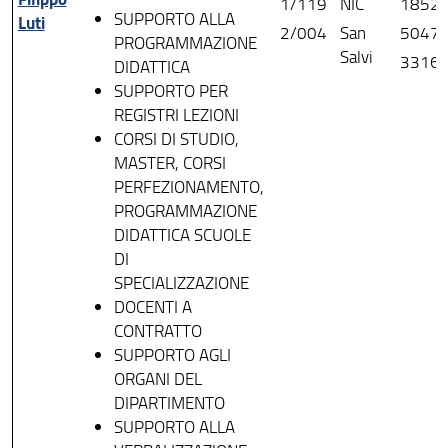
1/119
NIC
1852
SUPPORTO ALLA
Luti
2/004
San
5047
PROGRAMMAZIONE
Salvi
3316
DIDATTICA
SUPPORTO PER
REGISTRI LEZIONI
CORSI DI STUDIO,
MASTER, CORSI
PERFEZIONAMENTO,
PROGRAMMAZIONE
DIDATTICA SCUOLE
DI
SPECIALIZZAZIONE
DOCENTI A
CONTRATTO
SUPPORTO AGLI
ORGANI DEL
DIPARTIMENTO
SUPPORTO ALLA