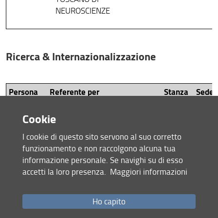
NEUROSCIENZE
Ricerca & Internazionalizzazione
Persona
Referente per
Stanza
Sede
Nicola
NIC
Cookie
AREA RICERCA
Roselli
ANAGRAFE DELLA
I cookie di questo sito servono al suo corretto
RICERCA
funzionamento e non raccolgono alcuna tua
VERIFICA E
informazione personale. Se navighi su di esso
MONITORAGGIO BUDGET
accetti la loro presenza.
Maggiori informazioni
PROGETTI DI RICERCA
RENDICONTAZIONE
PROGETTI DI RICERCA
Ho capito
ACCORDI NAZIONALI ED