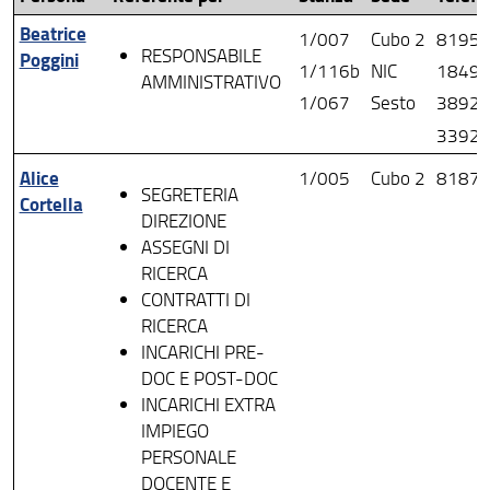
Beatrice
Organizzazione
1/007
Cubo 2
8195
RESPONSABILE
Poggini
1/116b
NIC
1849
AMMINISTRATIVO
Bandi e Avvisi
1/067
Sesto
3892
Normativa
3392
Modulistica
Alice
1/005
Cubo 2
8187
SEGRETERIA
Cortella
ChiFaCosa
DIREZIONE
ASSEGNI DI
Come fare per
RICERCA
CONTRATTI DI
Seminari ed Eventi
RICERCA
INCARICHI PRE-
DOC E POST-DOC
INCARICHI EXTRA
IMPIEGO
PERSONALE
DOCENTE E