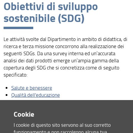
Obiettivi di sviluppo
Presentazione
sostenibile (SDG)
Missione
Visione
Le attività svolte dal Dipartimento in ambito di didattica, di
Dipartimento di Eccellenza
ricerca e terza missione concorrono alla realizzazione dei
Obiettivi di sviluppo sostenibile (SDG)
seguenti SDGs. Da una survey interna ed un’accurata
analisi dei dati prodotti emerge un’ampia gamma della
Persone
copertura degli SDG che si concretizza come di seguito
specificato:
Organizzazione
Salute e benessere
Bandi e Avvisi
Qualità dell'educazione
Normativa
Parità di genere
Disponibilità di energia pulita
Cookie
Modulistica
Decent work and economic growth
Innovazione industria e sviluppo
I cookie di questo sito servono al suo corretto
ChiFaCosa
Sustainable cities and communities
funzionamento e non raccolgono alcuna tua