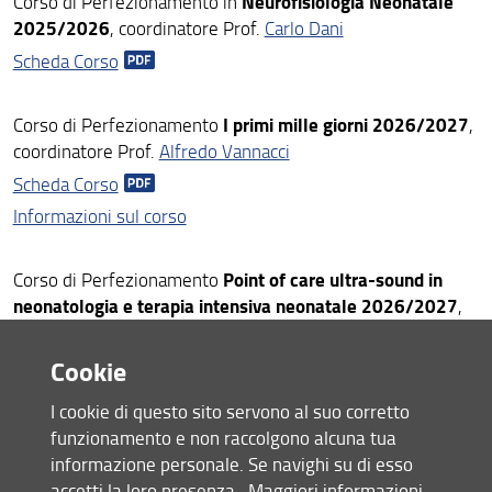
Neurofisiologia Neonatale
Corso di Perfezionamento in
2025/2026
, coordinatore Prof.
Carlo Dani
Master
Scheda Corso
Scuole Afferenti
I primi mille giorni 2026/2027
Corso di Perfezionamento
,
Orientamento
coordinatore Prof.
Alfredo Vannacci
Mobilità
Scheda Corso
Informazioni sul corso
Point of care ultra-sound in
Corso di Perfezionamento
neonatologia e terapia intensiva neonatale 2026/2027
,
coordinatore Dott.
Iuri Corsini
Cookie
Scheda corso
I cookie di questo sito servono al suo corretto
Corsi di Aggiornamento
funzionamento e non raccolgono alcuna tua
informazione personale. Se navighi su di esso
accetti la loro presenza.
Maggiori informazioni