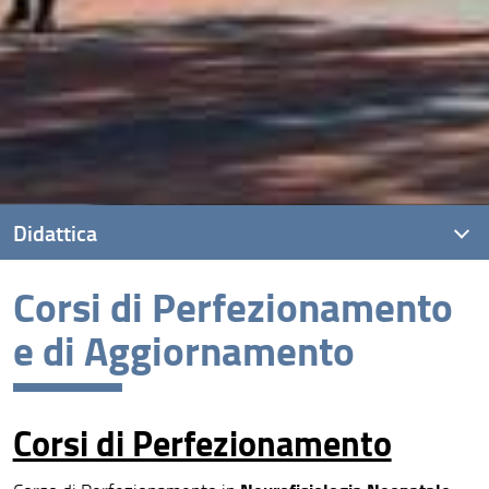
Didattica
Corsi di Perfezionamento
Presentazione
e di Aggiornamento
Corsi di laurea
Dottorati
Corsi di Perfezionamento
Scuole di specializzazione
Corsi di Perfezionamento e di Aggiornamento