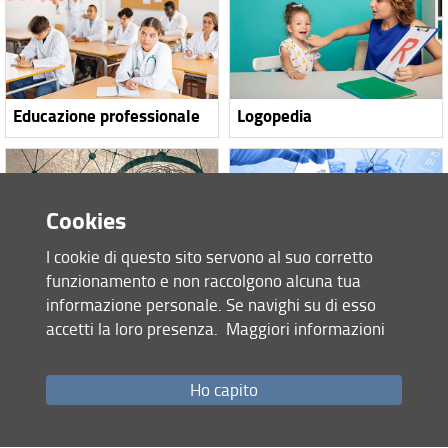
Educazione professionale
Logopedia
Cookies
I cookie di questo sito servono al suo corretto
funzionamento e non raccolgono alcuna tua
Scienze e tecniche
Scienze farmaceutiche
informazione personale. Se navighi su di esso
psicologiche
applicate - Controllo
qualità
accetti la loro presenza.
Maggiori informazioni
Ho capito