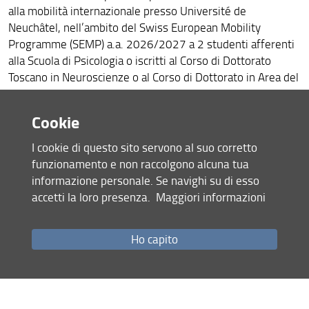
Dipartimento di Eccellenza
alla mobilità internazionale presso Université de
Neuchâtel, nell’ambito del Swiss European Mobility
Obiettivi di sviluppo sostenibile (SDG)
Programme (SEMP) a.a. 2026/2027 a 2 studenti afferenti
Persone
alla Scuola di Psicologia o iscritti al Corso di Dottorato
Toscano in Neuroscienze o al Corso di Dottorato in Area del
Organizzazione
Scadenza
Farmaco e dei Trattamenti Innovativi
-
20/03/2026 h 13.00
Bandi e Avvisi
Cookie
Bando
Normativa
I cookie di questo sito servono al suo corretto
funzionamento e non raccolgono alcuna tua
Condividi
Modulistica
informazione personale. Se navighi su di esso
accetti la loro presenza.
Maggiori informazioni
ChiFaCosa
ultimo aggiornamento
26.01.2026
Come fare per
Ho capito
Seminari ed Eventi
Mappa del sito
RSS feed