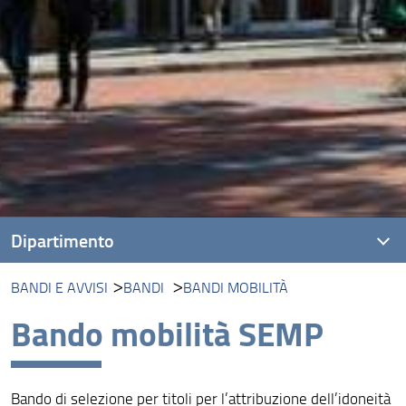
Dipartimento
BANDI E AVVISI
BANDI
BANDI MOBILITÀ
Presentazione
Bando mobilità SEMP
Missione
Visione
Bando di selezione per titoli per l’attribuzione dell’idoneità