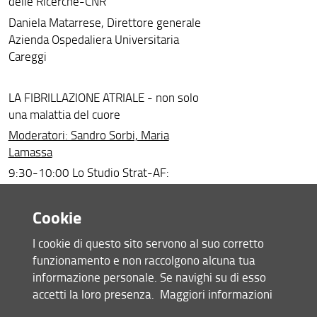
delle Ricerche-CNR
Daniela Matarrese, Direttore generale
Azienda Ospedaliera Universitaria
Careggi
LA FIBRILLAZIONE ATRIALE - non solo
una malattia del cuore
Moderatori: Sandro Sorbi, Maria
Lamassa
9:30-10:00 Lo Studio Strat-AF:
background e razionale
Anna Poggesi
Cookie
10:00-10.20 Fibrillazione Atriale:
I cookie di questo sito servono al suo corretto
epidemiologia
funzionamento e non raccolgono alcuna tua
Antonio Di Carlo
informazione personale. Se navighi su di esso
10:20-10.30 La coorte Strat-AF
accetti la loro presenza.
Maggiori informazioni
Giacomo Redi