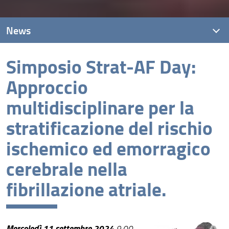
News
Simposio Strat-AF Day:
News recenti
Approccio
Archivio
multidisciplinare per la
stratificazione del rischio
ischemico ed emorragico
cerebrale nella
fibrillazione atriale.
Mercoledì 11 settembre 2024
9.00-