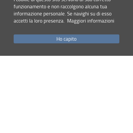
accompagni la coppia attraverso gli
funzionamento e non raccolgono alcuna tua
snodi fondamentali nell’esperienza
informazione personale. Se navighi su di esso
della genitorialità.
accetti la loro presenza.
Maggiori informazioni
La rete di specialisti è composta da
neurologi specializzati nella gestione
Ho capito
della SM, ginecologi, ostetrici,
sessuologi, esperti di fertilità,
immunologi, psicologi, tossicologici e
genetisti.
Un assistente amministrativo
partecipa al progetto per coordinare le
attività cliniche all’interno del centro, i
rapporti con le altre figure del team
multidisciplinare e svolgere le pratiche
amministrative.
Il progetto è stato reso possibile dal
contributo non condizionante di