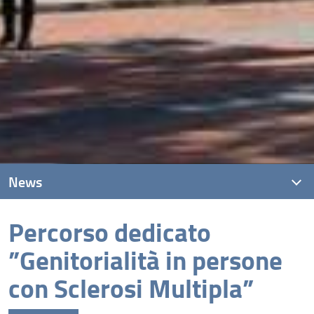
News
Percorso dedicato
News recenti
”Genitorialità in persone
Archivio
con Sclerosi Multipla”