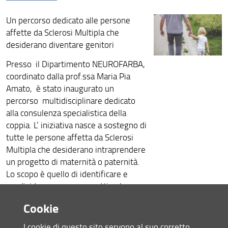
Un percorso dedicato alle persone
affette da Sclerosi Multipla che
desiderano diventare genitori
Presso il Dipartimento NEUROFARBA,
coordinato dalla prof.ssa Maria Pia
Amato, è stato inaugurato un
percorso multidisciplinare dedicato
alla consulenza specialistica della
coppia. L’ iniziativa nasce a sostegno di
tutte le persone affetta da Sclerosi
Multipla che desiderano intraprendere
un progetto di maternità o paternità.
Lo scopo è quello di identificare e
condividere un percorso ottimale,
individualizzato in base alle specifiche
Cookie
caratteristiche cliniche e socio-
demografiche del paziente, che
I cookie di questo sito servono al suo corretto