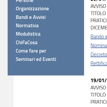
AVVISO
Organizzazione
TITOLO 
Bandi e Avvisi
PRATICI
Normativa
DICEM
Modulistica
Bando i
ChiFaCosa
Nomina
Come fare per
Decreto 
Seminari ed Eventi
Rettific
19/01
AVVISO
TITOLO 
PRATICI