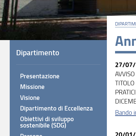
DIPARTI
An
Dipartimento
27/07
AVVISO
Presentazione
TITOLO 
Missione
PRATICI
Visione
DICEM
Dipartimento di Eccellenza
Bando i
Obiettivi di sviluppo
sostenibile (SDG)
20/01
Persone