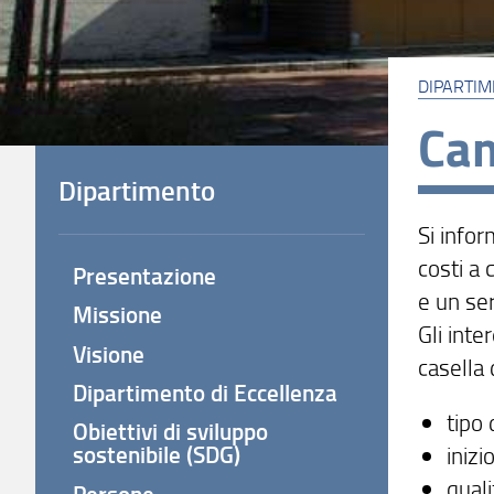
DIPARTI
Cam
Dipartimento
Si infor
costi a 
Presentazione
e un ser
Missione
Gli inte
Visione
casella
Dipartimento di Eccellenza
tipo 
Obiettivi di sviluppo
sostenibile (SDG)
inizi
quali
Persone