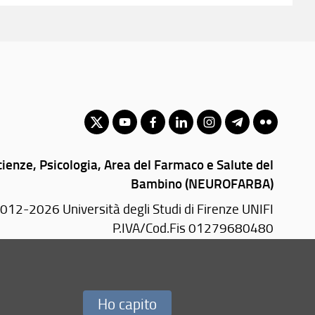
ienze, Psicologia, Area del Farmaco e Salute del
Bambino (NEUROFARBA)
012-2026 Università degli Studi di Firenze UNIFI
P.IVA/Cod.Fis 01279680480
Viale Pieraccini, 6 - 50139 Firenze (FI)
PEC:
neurofarba(AT)pec.unifi.it
Ho capito