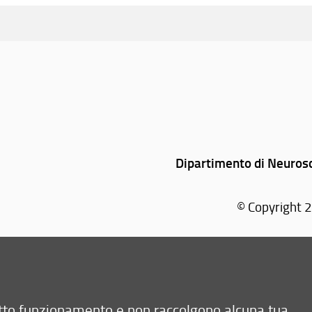
Dipartimento di Neurosc
© Copyright 2
retto funzionamento e non raccolgono alcuna tua