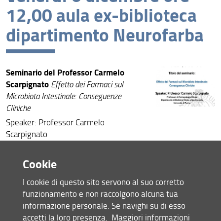
12,00 aula ex-biblioteca
Archivio seminari
dipartimento Neurofarba
Seminario del Professor Carmelo
Scarpignato
Effetto dei Farmaci sul
Microbiota Intestinale: Conseguenze
Cliniche
Speaker: Professor Carmelo
Scarpignato
Professore di Farmacologia Clinica
Dipartimento di Medicina Clinica e
Cookie
Sperimentale Università di Parma
Hosted by: Prof. Carla Ghelardini
I cookie di questo sito servono al suo corretto
E’ auspicata la frequenza al seminario
funzionamento e non raccolgono alcuna tua
degli studenti delle scuole di Dottorato
informazione personale. Se navighi su di esso
e di Specializzazione afferenti al
accetti la loro presenza.
Maggiori informazioni